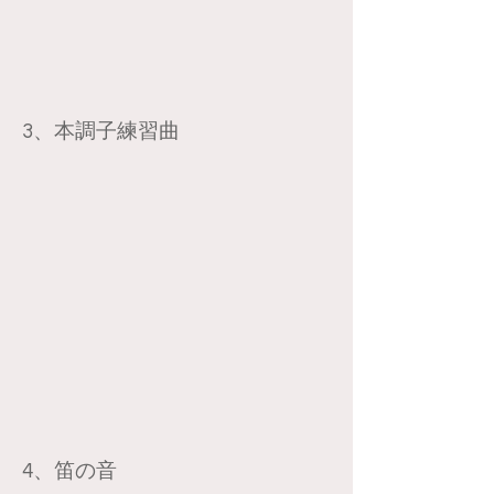
​3、本調子練習曲
​4、笛の音