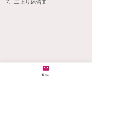
​7、二上り練習曲
Email
​8、六段の調