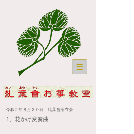
令和２年８月３０日 糺葉會浴衣会
​1、花かげ変奏曲