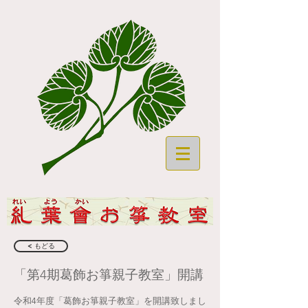
< もどる
「第4期葛飾お箏親子教室」開講
令和4年度「葛飾お箏親子教室」を開講致しまし