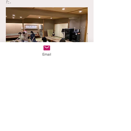
た。
Email
今期も無事開講となりました。新規のお友達
も沢山増えてお教室は六クラスとなり、保護
者教室も二クラスになりました。
Previous
Next
生田流地歌箏曲糺葉會
Copyright © 2015
toshisui@reiyokai.jp
All