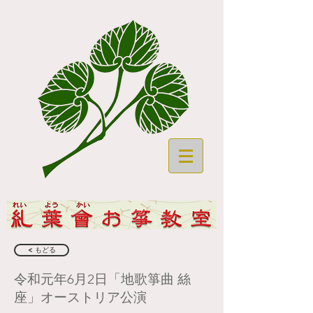
< もどる
令和元年6月2日「地歌箏曲 絲
座」オーストリア公演